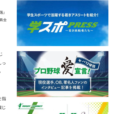
落」
委員会
じ
しっ
う
を指
演じ