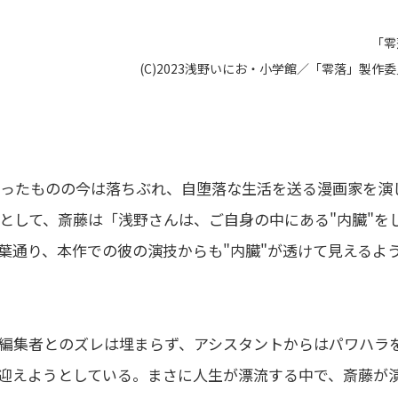
「零
(C)2023浅野いにお・⼩学館／「零落」製作
子だったものの今は落ちぶれ、自堕落な生活を送る漫画家を演
として、斎藤は「浅野さんは、ご自身の中にある"内臓"を
葉通り、本作での彼の演技からも"内臓"が透けて見えるよ
当編集者とのズレは埋まらず、アシスタントからはパワハラ
迎えようとしている。まさに人生が漂流する中で、斎藤が