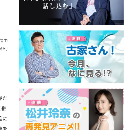
配信中
MMJ
品だ
て継
品に
技を