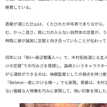
絶賛している。
斎藤が演じた辻山は、くたびれた中年男でありながら、
む、かっこ良さ。肩に力の入らない自然体の芝居が、う
時既に彼が誠実に芝居と向き合っていたことが伝わって
同年には「BG～身辺警護人～」で、木村拓哉演じる主
けの芝居"での巧みさを発揮し、島崎というキャラクタ
がら演技ができるのは、映画監督としての視点を持つ彼な
「Believe－君にかける橋－」でも実現。斎藤は、
ない複雑な人物像を巧みに表現して、強い印象を残した