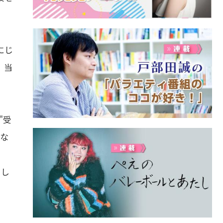
にじ
、当
"受
しな
とし