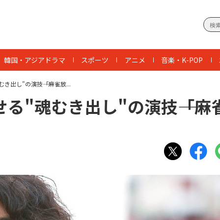
韓国・アジアドラマ
スポーツ
アニメ
音楽・K-POP
出し"の演技――「麻雀放...
る"魂むき出し"の演技――「麻