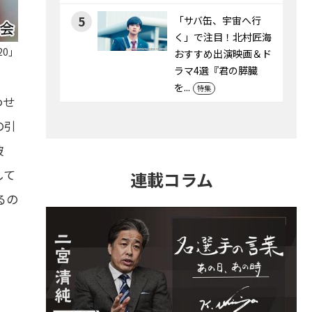
5
「サバ缶、宇宙へ行
く」で注目！北村匠海
20」
おすすめ出演映画＆ド
ラマ4選『君の膵臓
を...
特集
わせ
の引
彼
して
連載コラム
るの