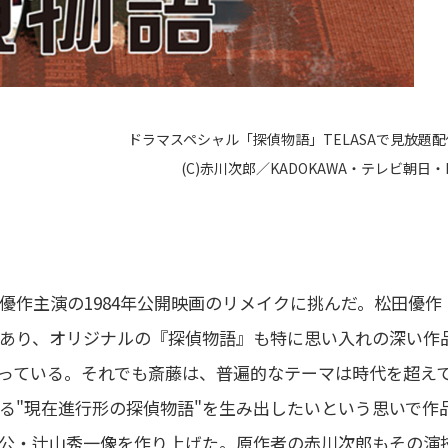
ドラマスペシャル「探偵物語」TELASAで見放題
(C)赤川次郎／KADOKAWA・テレビ朝日・
田優作主演の1984年公開映画のリメイクに挑んだ。松田優作
あり、オリジナルの『探偵物語』も特に思い入れの深い作
っている。それでも斎藤は、普遍的なテーマは時代を超え
る"現在進行形の探偵物語"を生み出したいという思いで作
公・辻山秀一像を作り上げた。原作者の赤川次郎もその演