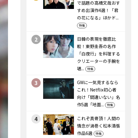
で話題の高橋文哉おす
すめ出演作4選！「君
の花になる」ほかド...
特集
2
日韓の表現を徹底比
較！東野圭吾の名作
「白夜行」を料理する
クリエーターの手腕を
堪...
特集
3
GWに一気見するなら
これ！Netflix初心者
向け「間違いない」名
作5選「地面...
特集
4
これぞ真骨頂！人間の
情念が渦巻く松本清張
作品6選
特集